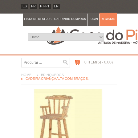
ES
FR
PT-PT
EN
LISTA DE DESEJOS
CARRINHO COMPRAS
LOGIN
REGISTAR
0 ITEM(S) - 0,00€
HOME
BRINQUEDOS
CADEIRA CRIANÇA ALTA COM BRAÇOS.