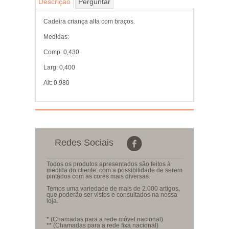
Descrição
Perguntar
Cadeira criança alta com braços.
Medidas:
Comp: 0,430
Larg: 0,400
Alt: 0,980
Redes Sociais
Todos os produtos apresentados são feitos à
medida do cliente, com a possibilidade de serem
pintados com as cores mais diversas.
Temos uma variedade de mais de 2.000 artigos,
que poderão ser vistos e consultados na nossa
loja.
* (Chamadas para a rede móvel nacional)
** (Chamadas para a rede fixa nacional)