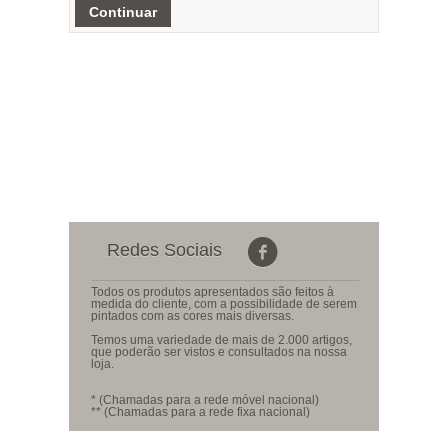
Continuar
Redes Sociais
Todos os produtos apresentados são feitos à
medida do cliente, com a possibilidade de serem
pintados com as cores mais diversas.
Temos uma variedade de mais de 2.000 artigos,
que poderão ser vistos e consultados na nossa
loja.
* (Chamadas para a rede móvel nacional)
** (Chamadas para a rede fixa nacional)