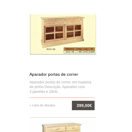
COMPRAR
Aparador portas de correr
Aparador portas de correr, em madeira
de pinho Descrição: Aparador com
3 gavetas e 2&nb..
399,00€
+ Lista de desejos
COMPRAR