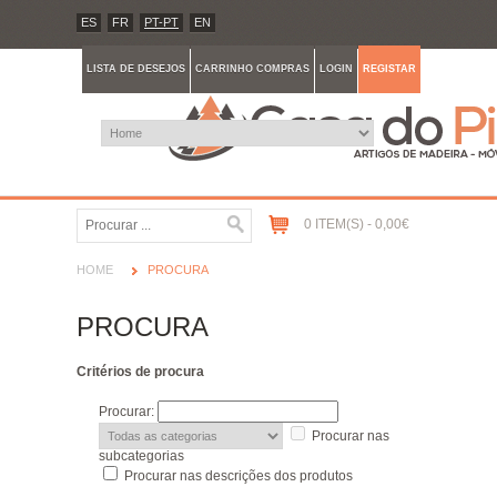
ES
FR
PT-PT
EN
LISTA DE DESEJOS
CARRINHO COMPRAS
LOGIN
REGISTAR
0 ITEM(S) - 0,00€
HOME
PROCURA
PROCURA
Critérios de procura
Procurar:
Procurar nas
subcategorias
Procurar nas descrições dos produtos