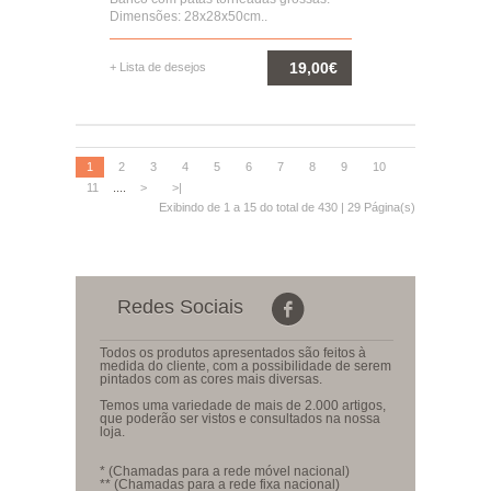
Dimensões: 28x28x50cm..
19,00€
+ Lista de desejos
COMPRAR
1
2
3
4
5
6
7
8
9
10
11
....
>
>|
Exibindo de
1 a 15
do total de
430
|
29
Página(s)
Redes Sociais
Todos os produtos apresentados são feitos à
medida do cliente, com a possibilidade de serem
pintados com as cores mais diversas.
Temos uma variedade de mais de 2.000 artigos,
que poderão ser vistos e consultados na nossa
loja.
* (Chamadas para a rede móvel nacional)
** (Chamadas para a rede fixa nacional)