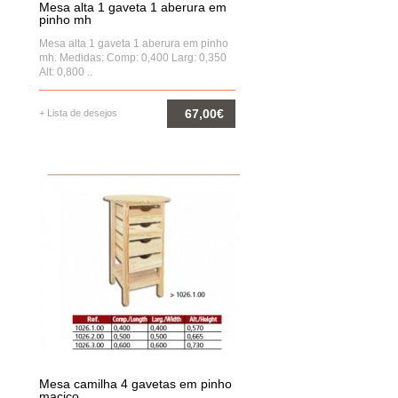
Mesa alta 1 gaveta 1 aberura em
pinho mh
Mesa alta 1 gaveta 1 aberura em pinho
mh. Medidas: Comp: 0,400 Larg: 0,350
Alt: 0,800 ..
67,00€
+ Lista de desejos
COMPRAR
Mesa camilha 4 gavetas em pinho
maciço.