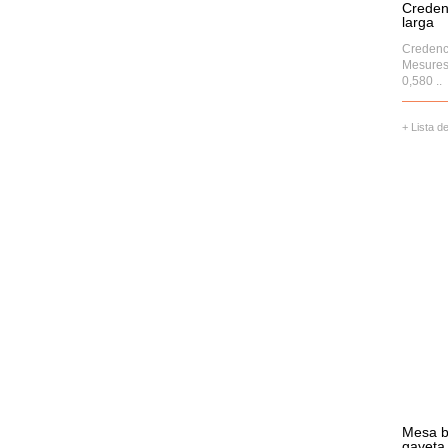
Creden
larga
Credenc
Mesures:
0,580 ..
+ Lista d
Mesa b
gaveta 