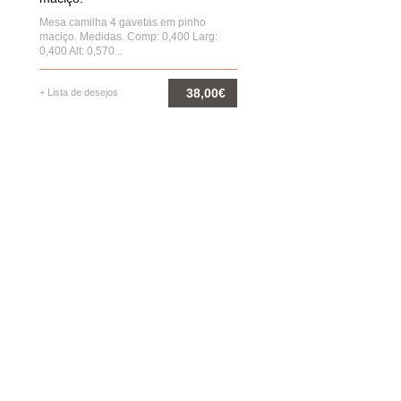
Mesa camilha 4 gavetas em pinho
maciço. Medidas. Comp: 0,400 Larg:
0,400 Alt: 0,570 ..
38,00€
+ Lista de desejos
COMPRAR