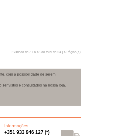
Exibindo de
31 a 45
do total de
54
|
4
Página(s)
nte, com a possibilidade de serem
ser vistos e consultados na nossa loja.
Informações
+351 933 946 127 (*)