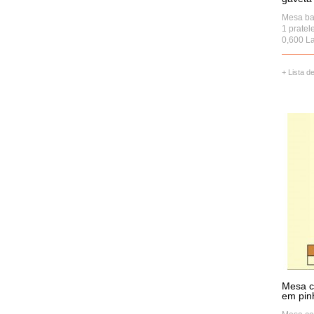
Mesa ba
1 pratel
0,600 La
+ Lista d
Mesa c
em pin