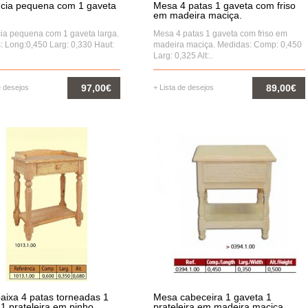
cia pequena com 1 gaveta
Mesa 4 patas 1 gaveta com friso
em madeira maciça.
ia pequena com 1 gaveta larga.
Mesa 4 patas 1 gaveta com friso em
 Long:0,450 Larg: 0,330 Haut:
madeira maciça. Medidas: Comp: 0,450
Larg: 0,325 Alt:..
97,00€
89,00€
e desejos
+ Lista de desejos
COMPRAR
COMPRAR
aixa 4 patas torneadas 1
Mesa cabeceira 1 gaveta 1
1 prateleira em pinho
prateleira em madeira maciça.