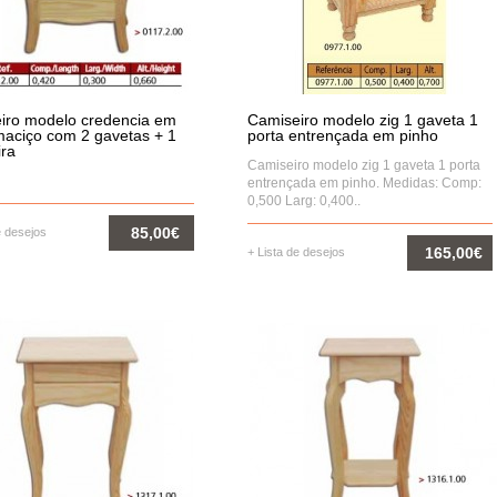
per revistas tapado em madeira
Super revistas tapado em madeir
 pinho.
de pinho.
16,00€
15,00€
iro modelo credencia em
Camiseiro modelo zig 1 gaveta 1
COMPRAR
COMPRAR
maciço com 2 gavetas + 1
porta entrençada em pinho
ira
Camiseiro modelo zig 1 gaveta 1 porta
entrençada em pinho. Medidas: Comp:
0,500 Larg: 0,400..
85,00€
e desejos
165,00€
+ Lista de desejos
COMPRAR
COMPRAR