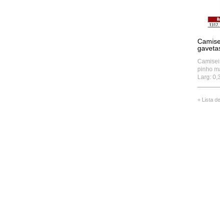
Camise
gaveta
Camisei
pinho m
Larg: 0,3
+ Lista d