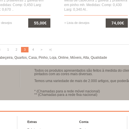
m 2 prateleiras 1 gaveta em
Mesa de cabeceira 1 gaveta 1 prateleira
Medidas: Comp: 0,450 Larg:
em pinho mh. Medidas: Comp: 0,430
: 0,670 ..
Larg: 0,340 Al..
55,00€
74,00€
e desejos
+ Lista de desejos
COMPRAR
COMPRAR
<
1
2
3
4
>
>|
abeçeira
,
Quartos
,
Casa
,
Pinho
,
Loja
,
Online
,
Móveis
,
Alta
,
Qualidade
Todos os produtos apresentados são feitos à medida do clie
pintados com as cores mais diversas.
Temos uma variedade de mais de 2.000 artigos, que poderão 
* (Chamadas para a rede móvel nacional)
** (Chamadas para a rede fixa nacional)
Extras
Conta