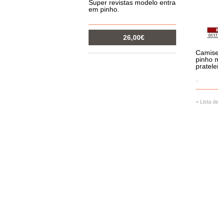
Super revistas modelo entrançado
Su
em pinho.
de
26,00€
Camise
COMPRAR
pinho 
pratele
..
+ Lista d