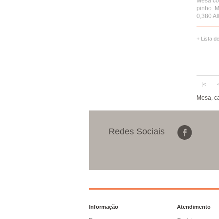
Mesa co
pinho. 
0,380 Alt
+ Lista d
|<
Mesa
,
c
Redes Sociais
Informação
Atendimento