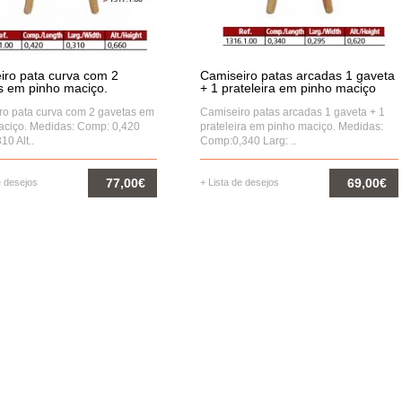
iro pata curva com 2
Camiseiro patas arcadas 1 gaveta
s em pinho maciço.
+ 1 prateleira em pinho maciço
ro pata curva com 2 gavetas em
Camiseiro patas arcadas 1 gaveta + 1
aciço. Medidas: Comp: 0,420
prateleira em pinho maciço. Medidas:
10 Alt..
Comp:0,340 Larg: ..
77,00€
69,00€
e desejos
+ Lista de desejos
COMPRAR
COMPRAR