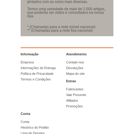
pintados com as cores mais diversas.
Temos uma variedade de mais de 2.000 artigos,
que poderão ser vistos e consultados na nossa
loja.
* (Chamadas para a rede móvel nacional)
** (Chamadas para a rede fixa nacional)
Informação
Atendimento
Empresa
Contate-nos
Informações de Entrega
Devoluções
Política de Privacidade
Mapa do site
Termos e Condições
Extras
Fabricantes
Vale Presente
Afiliados
Promoções
Conta
Conta
Histórico do Pedido
Lista de Desejos