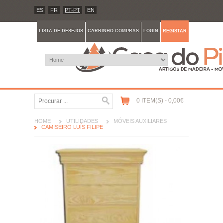
ES
FR
PT-PT
EN
LISTA DE DESEJOS
CARRINHO COMPRAS
LOGIN
REGISTAR
0 ITEM(S) - 0,00€
HOME
UTILIDADES
MÓVEIS AUXILIARES
CAMISEIRO LUÍS FILIPE