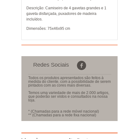
Descrição
: Camiseiro de 4 gavetas grandes e 1
gaveta disfarçada, puxadores de madeira
incluídos.
Dimensões
: 75x46x95 cm
Redes Sociais
Todos os produtos apresentados são feitos à
medida do cliente, com a possibilidade de serem
pintados com as cores mais diversas.
Temos uma variedade de mais de 2.000 artigos,
que poderão ser vistos e consultados na nossa
loja.
* (Chamadas para a rede móvel nacional)
** (Chamadas para a rede fixa nacional)