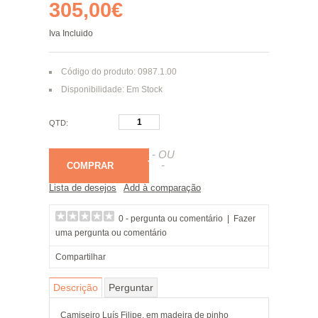
305,00€
Iva Incluido
Código do produto: 0987.1.00
Disponibilidade: Em Stock
QTD:
- OU
-
COMPRAR
Lista de desejos
Add à comparação
0 - pergunta ou comentário
|
Fazer
uma pergunta ou comentário
Compartilhar
Descrição
Perguntar
Camiseiro Luís Filipe, em madeira de pinho