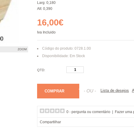
Larg: 0,180
Alt: 0,390
16,00€
Iva Incluido
Código do produto: 0728.1.00
ZOOM
Disponibilidade: Em Stock
QTD:
- OU -
Lista de desejos
A
COMPRAR
0 - pergunta ou comentário
|
Fazer uma 
Compartilhar