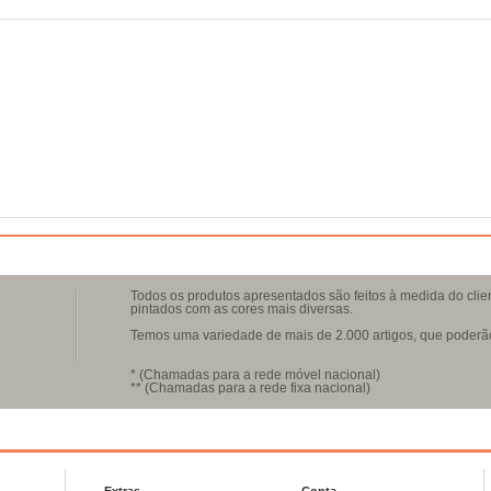
Todos os produtos apresentados são feitos à medida do clie
pintados com as cores mais diversas.
Temos uma variedade de mais de 2.000 artigos, que poderão 
* (Chamadas para a rede móvel nacional)
** (Chamadas para a rede fixa nacional)