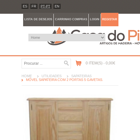
ES
FR
PT-PT
EN
LISTA DE DESEJOS
CARRINHO COMPRAS
LOGIN
REGISTAR
0 ITEM(S) - 0,00€
HOME
UTILIDADES
SAPATEIRAS
MÓVEL SAPATEIRA COM 2 PORTAS 5 GAVETAS.