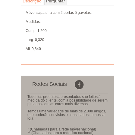
Descrição
Perguntar
Móvel sapateira com 2 portas 5 gavetas.
Medidas:
Comp: 1,200
Larg: 0,320
Alt: 0,840
Redes Sociais
Todos os produtos apresentados são feitos à
medida do cliente, com a possibilidade de serem
pintados com as cores mais diversas.
Temos uma variedade de mais de 2.000 artigos,
que poderão ser vistos e consultados na nossa
loja.
* (Chamadas para a rede móvel nacional)
** (Chamadas para a rede fixa nacional)